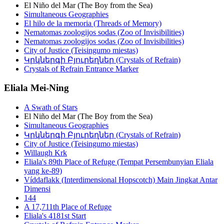
El Niño del Mar (The Boy from the Sea)
Simultaneous Geographies
El hilo de la memoria (Threads of Memory)
Nematomas zoologijos sodas (Zoo of Invisibilities)
Nematomas zoologijos sodas (Zoo of Invisibilities)
City of Justice (Teisingumo miestas)
Կրկներգի Բյուրեղներ (Crystals of Refrain)
Crystals of Refrain Entrance Marker
Eliala Mei-Ning
A Swath of Stars
El Niño del Mar (The Boy from the Sea)
Simultaneous Geographies
Կրկներգի Բյուրեղներ (Crystals of Refrain)
City of Justice (Teisingumo miestas)
Willaugh Krk
Eliala's 89th Place of Refuge (Tempat Persembunyian Eliala
yang ke-89)
Víddaflakk (Interdimensional Hopscotch) Main Jingkat Antar
Dimensi
144
A 17,711th Place of Refuge
Eliala's 4181st Start