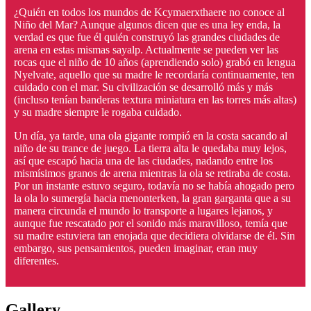
¿Quién en todos los mundos de Kcymaerxthaere no conoce al
Niño del Mar? Aunque algunos dicen que es una ley enda, la
verdad es que fue él quién construyó las grandes ciudades de
arena en estas mismas sayalp. Actualmente se pueden ver las
rocas que el niño de 10 años (aprendiendo solo) grabó en lengua
Nyelvate, aquello que su madre le recordaría continuamente, ten
cuidado con el mar. Su civilización se desarrolló más y más
(incluso tenían banderas textura miniatura en las torres más altas)
y su madre siempre le rogaba cuidado.
Un día, ya tarde, una ola gigante rompió en la costa sacando al
niño de su trance de juego. La tierra alta le quedaba muy lejos,
así que escapó hacia una de las ciudades, nadando entre los
mismísimos granos de arena mientras la ola se retiraba de costa.
Por un instante estuvo seguro, todavía no se había ahogado pero
la ola lo sumergía hacia menonterken, la gran garganta que a su
manera circunda el mundo lo transporte a lugares lejanos, y
aunque fue rescatado por el sonido más maravilloso, temía que
su madre estuviera tan enojada que decidiera olvidarse de él. Sin
embargo, sus pensamientos, pueden imaginar, eran muy
diferentes.
Gallery